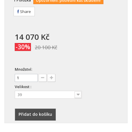
1
Položka
Upozornění: poslední kus skladem!
Share
14 070 Kč
-30%
20 100 Kč
Množství:
Velikost :
39
Přidat do košíku