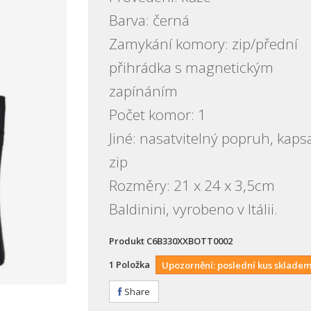
Barva: černá
Zamykání komory: zip/přední
přihrádka s magnetickým
zapínáním
Počet komor: 1
Jiné: nasatvitelný popruh, kaps
zip
Rozměry: 21 x 24 x 3,5cm
Baldinini, vyrobeno v Itálii.
Produkt
C6B330XXBOTT0002
1
Položka
Upozornění: poslední kus skladem
Share