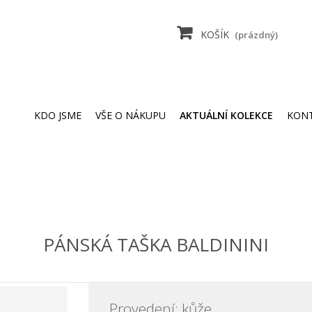
KOŠÍK
(prázdný)
KDO JSME
VŠE O NÁKUPU
AKTUÁLNÍ KOLEKCE
KON
PÁNSKÁ TAŠKA BALDININI
Provedení: kůže