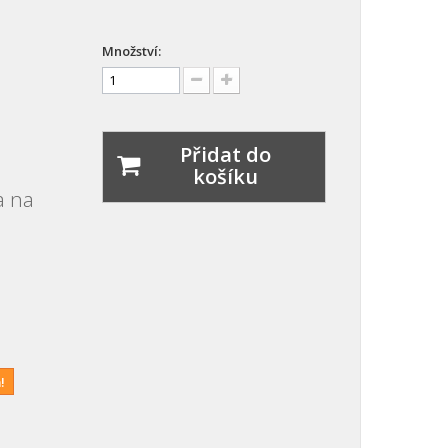
Množství:
Přidat do
košíku
a na
!