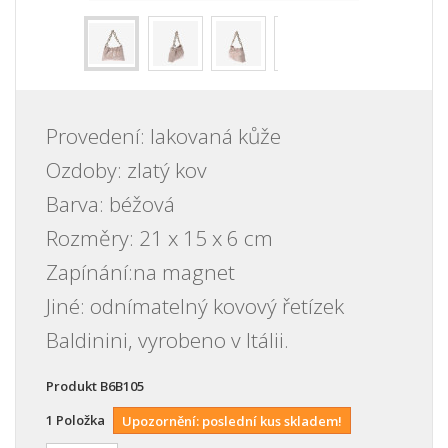
Provedení: lakovaná kůže
Ozdoby: zlatý kov
Barva: béžová
Rozměry:
21 x 15 x 6
cm
Zapínání:na magnet
Jiné: odnímatelný kovový řetízek
Baldinini, vyrobeno v Itálii.
Produkt
B6B105
1
Položka
Upozornění: poslední kus skladem!