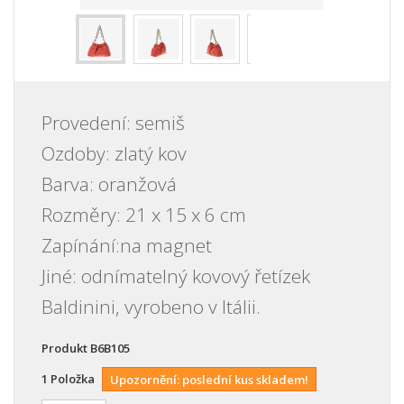
Provedení: semiš
Ozdoby: zlatý kov
Barva: oranžová
Rozměry:
21 x 15 x 6
cm
Zapínání:na magnet
Jiné: odnímatelný kovový řetízek
Baldinini, vyrobeno v Itálii.
Produkt
B6B105
1
Položka
Upozornění: poslední kus skladem!